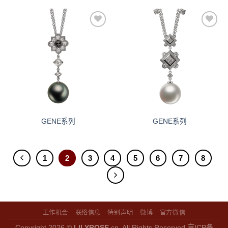
添加
添加
到愿
到愿
望清
望清
单
单
GENE系列
GENE系列
1
2
3
4
5
6
7
8
工作机会
联络信息
特别声明
微博
官方微信
Copyright 2026 ©
LILYROSE
.cn, All Rights Reserved
京ICP备