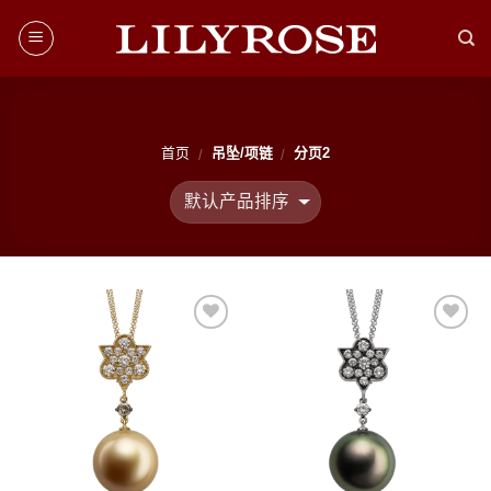
Skip
to
content
首页
吊坠/项链
分页2
/
/
添加
添加
到愿
到愿
望清
望清
单
单