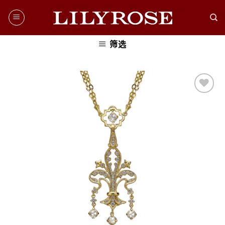
Skip
to
content
筛选
添加
到愿
望清
单