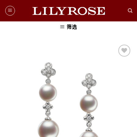
Skip
to
content
筛选
添加
到愿
望清
单